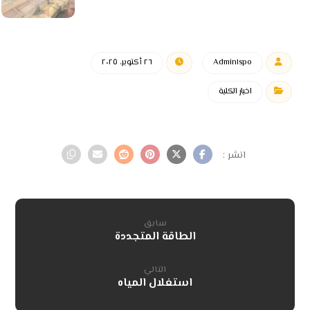
Admin١spo
٢٦ أكتوبر، ٢٠٢٥
اخبار الكلية
سابق
الطاقة المتجددة
التالي
استغلال المياه