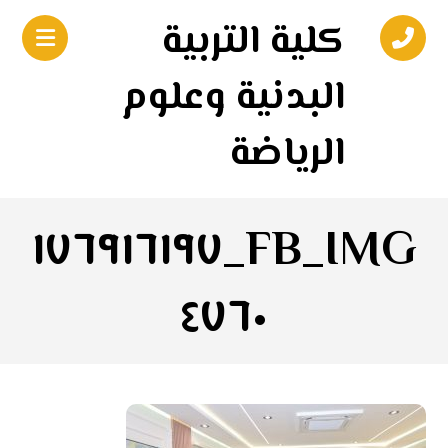
كلية التربية
البدنية وعلوم
الرياضة
FB_IMG_١٧٦٩١٦١٩٧
٤٧٦٠