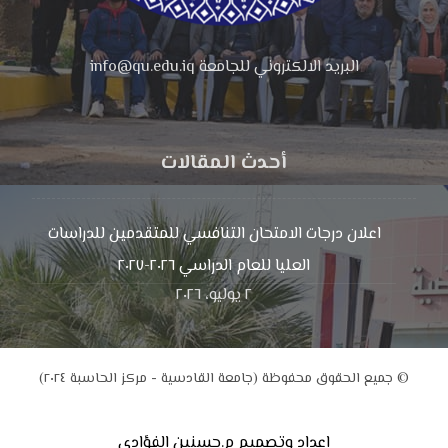
البريد الالكتروني للجامعة info@qu.edu.iq
أحدث المقالات
اعلان درجات الامتحان التنافسي للمتقدمين للدراسات
العليا للعام الدراسي ٢٠٢٦-٢٠٢٧
٢ يوليو، ٢٠٢٦
© جميع الحقوق محفوظة (جامعة القادسية - مركز الحاسبة ٢٠٢٤)
اعداد وتصميم م.حسنين الفؤادي