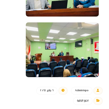
Admin١spo
٦ يناير، ٢٠٢٥
اخبار الكلية