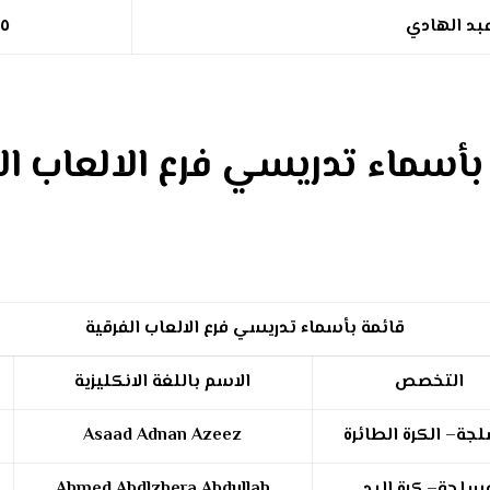
بد الهادي
٢٥
بأسماء تدريسي فرع الالعاب ال
قائمة بأسماء تدريسي فرع الالعاب الفرقية
التخصص
الاسم باللغة الانكليزية
جة– الكرة الطائرة
Asaad Adnan Azeez
سلجة– كرة اليد
Ahmed Abdlzhera Abdullah