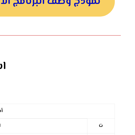
نموذج وصف البرنامج الأ
اس
أس
ت
ا