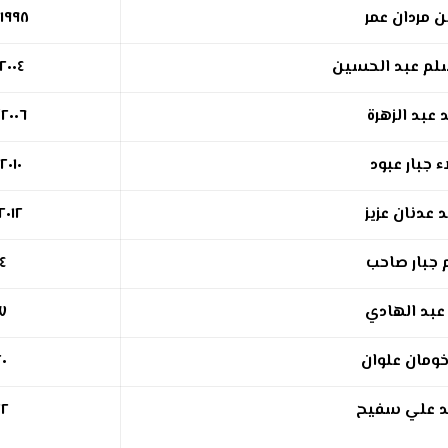
 مردان عمر
/١٩٩٨
لم عبد الحسين
٢٠٠٤
 عبد الزهرة
٢٠٠٦
ء جبار عبود
٢٠١٠
 عدنان عزيز
٢٠/١١/٢٠١٢
 جبار صاحب
١٤
 عبد الهادي
١٧
خومان علوان
٢٠
د علي سفيح
٢٢