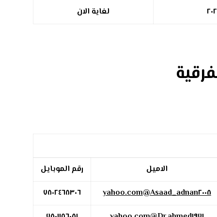
٢٠
لغاية الان
فرقية
الاميل
رقم الموبايل
٧٨٠٢٤٦٨٣٠٦
Asaad_adnan٢٠٠٨@yahoo.com
٧٨٠١١٥٦٠٨١
Dr.ahmed١٩٧١@yahoo.com