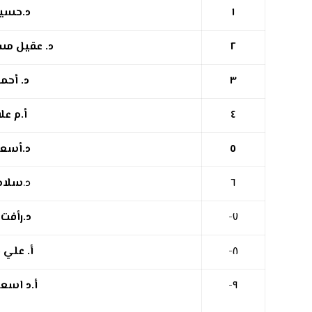
١
د.حسين
٢
د. عقيل مس
٣
د. أحمد
٤
أ.م علا
٥
د.أسعد
٦
د.
سلام
٧-
د.رأفت
٨-
أ. علي 
٩-
أ.د اسع