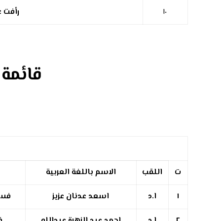
١٠
رأفت ع
قائمة 
ت
اللقب
الاسم باللغة العربية
١
ا.د
اسعد عدنان عزيز
فسل
٢
ا.د
احمد عبد الزهرة عبدالله
ف