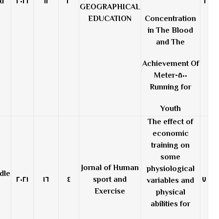
١١
٢٠٢١
١١
٢
٦
GEOGRAPHICAL
EDUCATION
Concentration
in The Blood
and The
Achievement Of
٨٠٠-Meter
Running for
Youth
The effect of
economic
training on
some
Jornal of Human
physiological
٢٠٢١
١٦
٤
sport and
٧
variables and
Exercise
physical
abilities for