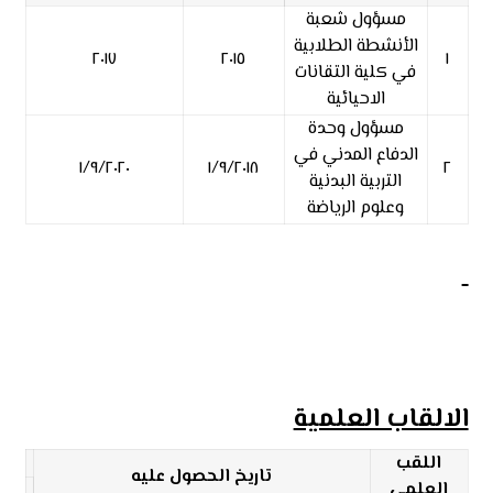
مسؤول شعبة
الأنشطة الطلابية
٢٠١٧
٢٠١٥
١
في كلية التقانات
الاحيائية
مسؤول وحدة
الدفاع المدني في
١/٩/٢٠٢٠
١/٩/٢٠١٨
٢
التربية البدنية
وعلوم الرياضة
الالقاب العلمية
اللقب
تاريخ الحصول عليه
العلمي