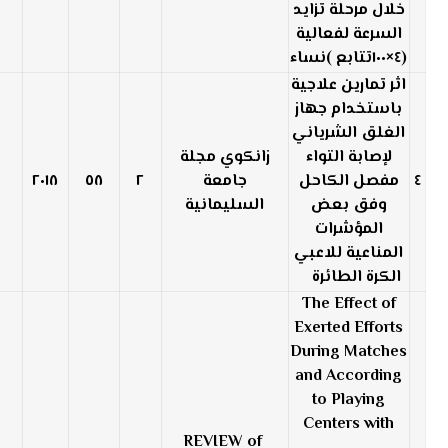
خلال مرحلة تزايد
السرعة لفعالية
(٤×١٠٠تتابع )نساء
اثر تمارين علاجية
باستخدام جهاز
الغلق الشرياني
لإصابة التواء
زانكوي مجلة
٤
مفصل الكاحل
جامعة
٢
٥٨
٢٠١٨
وفق بعض
السليمانية
المؤشرات
المناعية للاعبي
الكرة الطائرة
The Effect of
Exerted Efforts
During Matches
and According
to Playing
Centers with
REVIEW of