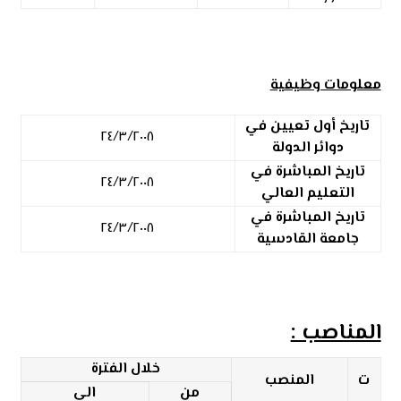
معلومات وظيفية
تاريخ أول تعيين في
٢٤/٣/٢٠٠٨
دوائر الدولة
تاريخ المباشرة في
٢٤/٣/٢٠٠٨
التعليم العالي
تاريخ المباشرة في
٢٤/٣/٢٠٠٨
جامعة القادسية
المناصب :
خلال الفترة
ت
المنصب
من
الى