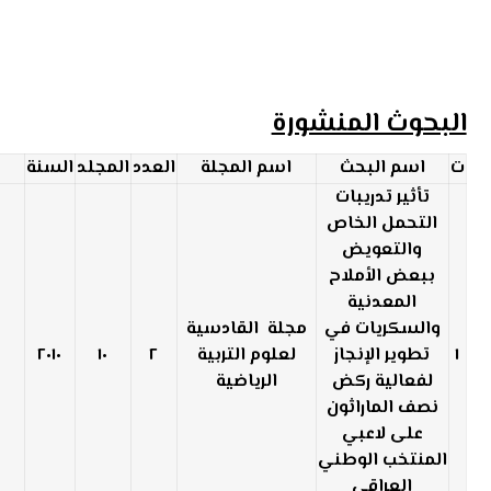
البحوث المنشورة
ت
اسم البحث
اسم المجلة
العدد
المجلد
السنة
تأثير تدريبات
التحمل الخاص
والتعويض
ببعض الأملاح
المعدنية
والسكريات في
مجلة القادسية
١
تطوير الإنجاز
لعلوم التربية
٢
١٠
٢٠١٠
لفعالية ركض
الرياضية
نصف الماراثون
على لاعبي
المنتخب الوطني
العراقي