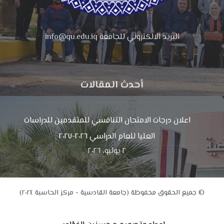
البريد الالكتروني للجامعة info@qu.edu.iq
أحدث المقالات
اعلان درجات الامتحان التنافسي للمتقدمين للدراسات
العليا للعام الدراسي ٢٠٢٦-٢٠٢٧
٢ يوليو، ٢٠٢٦
© جميع الحقوق محفوظة (جامعة القادسية - مركز الحاسبة ٢٠٢٤)