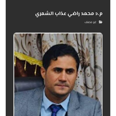
م.د محمد راضي عذاب الشمري
غير مصنف