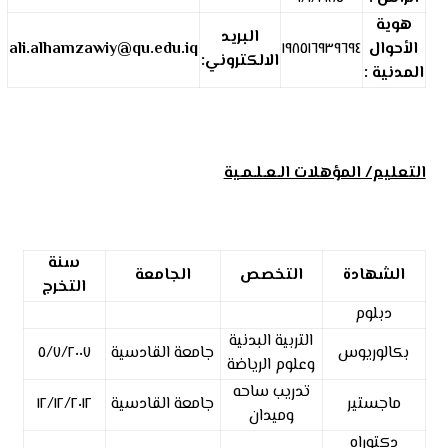
هوية
البريد
الأحوال
١٩٨٥١٦٩٣٩٦٩٤
ali.alhamzawiy@qu.edu.iq
الالكتروني:
المدنية :
التعليم/ المؤهلات الـعـلـمـية
سنة
الشهادة
التخصص
الجامعة
التخرج
دبلوم
التربية البدنية
بكالوريوس
جامعة القادسية
٥/٧/٢٠٠٧
وعلوم الرياضة
تدريب ساحه
ماجستير
جامعة القادسية
١٢/١٢/٢٠١٢
وميدان
دكتوراه