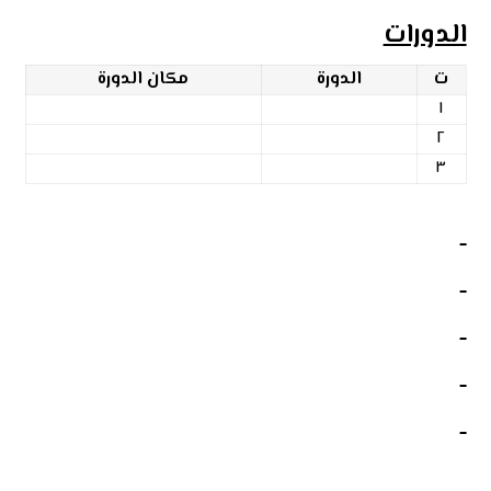
الدورات
ت
الدورة
مكان الدورة
١
٢
٣