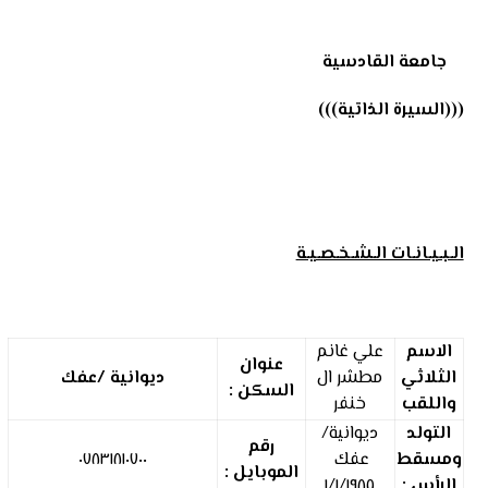
جامعة القادسية
(((السيرة الذاتية)))
الـبـيـانـات الـشـخـصـيـة
الاسم
علي غانم
عنوان
الثلاثي
مطشر ال
ديوانية /عفك
السكن :
واللقب
خنفر
التولد
ديوانية/
رقم
ومسقط
عفك
٠٧٨٣١٨١٠٧٠٠
الموبايل :
الرأس :
١/١/١٩٨٥