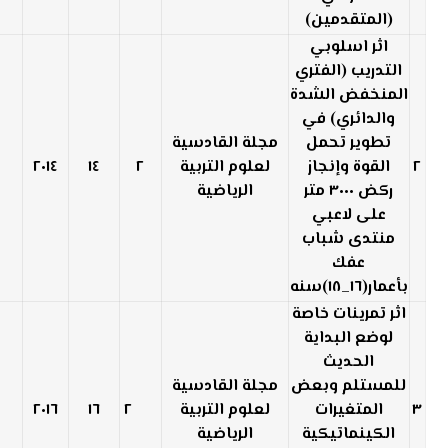
(المتقدمين)
اثر اسلوبي
التدريب (الفتري
المنخفض الشدة
والدائري) في
تطوير تحمل
مجلة القادسية
٢
القوة وإنجاز
لعلوم التربية
٢
١٤
٢٠١٤
ركض ٣٠٠٠ متر
الرياضية
على لاعبي
منتدى شباب
عفك
بأعمار(١٦_١٨)سنه
اثر تمرينات خاصة
لوضع البداية
الحديث
للمستلم وبعض
مجلة القادسية
٣
المتغيرات
لعلوم التربية
٢
١٦
٢٠١٦
الكينماتيكية
الرياضية