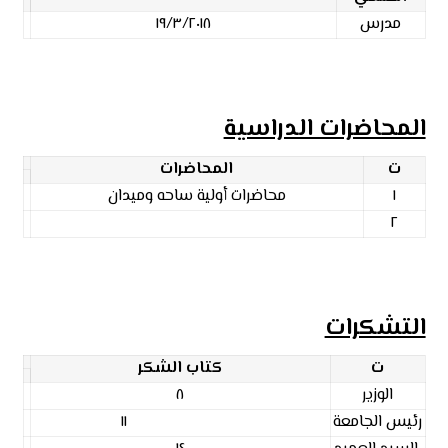
مدرس
١٩/٣/٢٠١٨
المحاضرات الدراسية
ت
المحاضرات
١
محاضرات أولية ساحه وميدان
٢
التشكرات
ت
كتاب الشكر
الوزير
٨
رئيس الجامعة
١١