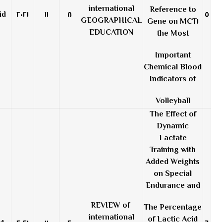
international
Reference to
٢٢
٢٠٢١
١١
٨
٥
GEOGRAPHICAL
MCT١ Gene on
EDUCATION
the Most
Important
Chemical Blood
Indicators of
Volleyball
The Effect of
Dynamic
Lactate
Training with
Added Weights
on Special
Endurance and
REVIEW of
The Percentage
international
of Lactic Acid