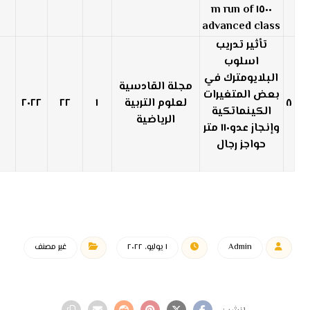
١٥٠٠ m run of
advanced class
تأثير تدريب
اسلوب
البلايومترك في
مجلة القادسية
بعض المتغيرات
٨
لعلوم التربية
١
٢٢
٢٠٢٢
الكينماتكية
الرياضية
وإنجاز عدو١١٠ متر
حواجز رجال
Admin
١ يوليو، ٢٠٢٢
غير مصنف