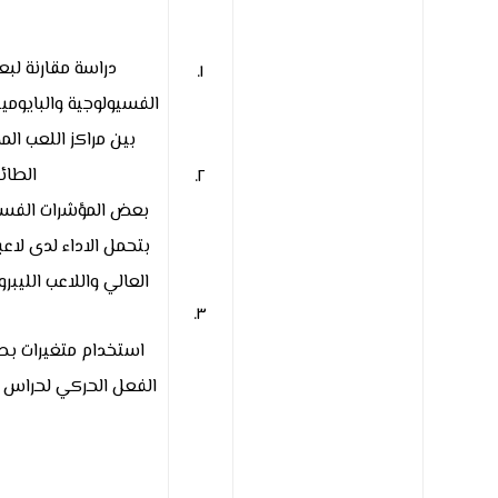
دراسة مقارنة لبع
١.
الفسيولوجية والبايومي
بين مراكز اللعب الم
الطائر
٢.
بعض المؤشرات الفسي
بتحمل الاداء لدى لاع
العالي واللاعب الليبرو
٣.
استخدام متغيرات بص
الفعل الحركي لحراس ا