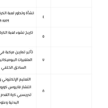
تشأة وتطور لعبة الكرة
٤
١٧٨٩-٢٠١٩
تاريخ نشوء لعبة الكرة
٥
تأثير تمارين مركبة 
٧
المتغيرات البيوميكاني
الساحق الخلفي با
التعليم الإلكتروني 
انتشار فايروس كورو
٨
تدريسيي كرة القدم ف
البدنية وعلوم