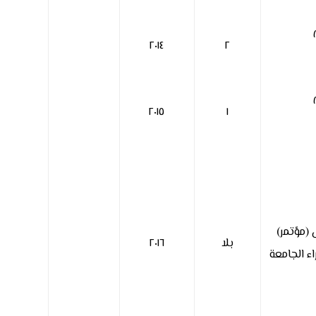
٢٠١٤
٢
٢٠١٥
١
(مؤتمر)
بلا
٢٠١٦
اء الجامعة