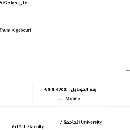
علي جواد كاظ
adhum Algebouri
رقم الموبايل :٠٧٨٠٨٠٠١٧٥٥
:
Mobile
University
الجامعة /
faculty/
الكلية