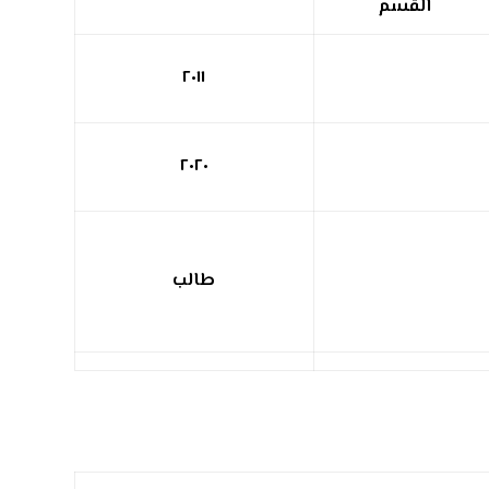
القسم
٢٠١١
٢٠٢٠
طالب