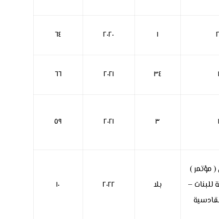
٦٤
٢٠٢٠
١
٢
٦٦
٢٠٢١
٣٤
٥٩
٢٠٢١
٣
 مؤتمر )
ة للبنات –
بلا
٢٠٢٢
١٠
لقادسية